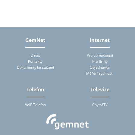
tomto formuláři, tj. zejména jméno, příjmení, telefon, e-mailová
adresa. Osobní údaje bude správce zpracovávat manuálně i
automaticky přímo prostřednictvím svých zaměstnanců a dále
prostřednictvím třetích subjektů, které budou správcem pro
zpracování osobních údajů pověřeny, a to na základě smluv
uzavřených podle ustanovení § 6 zákona č. 101/2000 Sb., o
ochraně osobních údajů. Subjekt údajů má na základě zákona
právo přístupu ke svým osobním údajům zpracovávaných
GemNet
Internet
správcem (zejména právo na poskytnutí informace o účelu
zpracování, rozsahu zpracovávaných osobních údajů a jejich
zdroji, povaze zpracování a příjemci či příjemcích osobních údajů).
O nás
Pro domácnosti
Správce mu tuto informaci bez zbytečného odkladu za přiměřenou
Kontakty
Pro firmy
úhradu nepřevyšující náklady nezbytné na poskytnutí informace
Dokumenty ke stažení
Objednávka
předá. Zjistí-li subjekt údajů, že zpracování jeho osobních údajů je
v rozporu s ochranou jeho soukromého a osobního života nebo v
Měření rychlosti
rozporu se zákonem, má právo požadovat od správce nebo jím
pověřeného zpracovatele vysvětlení a odstranění takto vzniklého
stavu. Subjekt údajů je oprávněn kdykoliv výše uvedený souhlas se
Telefon
Televize
zpracováním osobních údajů odvolat.
VoIP Telefon
ChytráTV