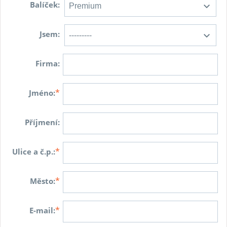
Balíček:
Jsem:
Firma:
*
Jméno:
Příjmení:
*
Ulice a č.p.:
*
Město:
*
E-mail: