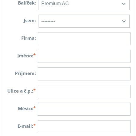
Balíček:
Jsem:
Firma:
*
Jméno:
Příjmení:
*
Ulice a č.p.:
*
Město:
*
E-mail: