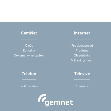
tomto formuláři, tj. zejména jméno, příjmení, telefon, e-mailová
adresa. Osobní údaje bude správce zpracovávat manuálně i
automaticky přímo prostřednictvím svých zaměstnanců a dále
prostřednictvím třetích subjektů, které budou správcem pro
zpracování osobních údajů pověřeny, a to na základě smluv
uzavřených podle ustanovení § 6 zákona č. 101/2000 Sb., o
ochraně osobních údajů. Subjekt údajů má na základě zákona
právo přístupu ke svým osobním údajům zpracovávaných
GemNet
Internet
správcem (zejména právo na poskytnutí informace o účelu
zpracování, rozsahu zpracovávaných osobních údajů a jejich
zdroji, povaze zpracování a příjemci či příjemcích osobních údajů).
O nás
Pro domácnosti
Správce mu tuto informaci bez zbytečného odkladu za přiměřenou
Kontakty
Pro firmy
úhradu nepřevyšující náklady nezbytné na poskytnutí informace
Dokumenty ke stažení
Objednávka
předá. Zjistí-li subjekt údajů, že zpracování jeho osobních údajů je
v rozporu s ochranou jeho soukromého a osobního života nebo v
Měření rychlosti
rozporu se zákonem, má právo požadovat od správce nebo jím
pověřeného zpracovatele vysvětlení a odstranění takto vzniklého
stavu. Subjekt údajů je oprávněn kdykoliv výše uvedený souhlas se
Telefon
Televize
zpracováním osobních údajů odvolat.
VoIP Telefon
ChytráTV