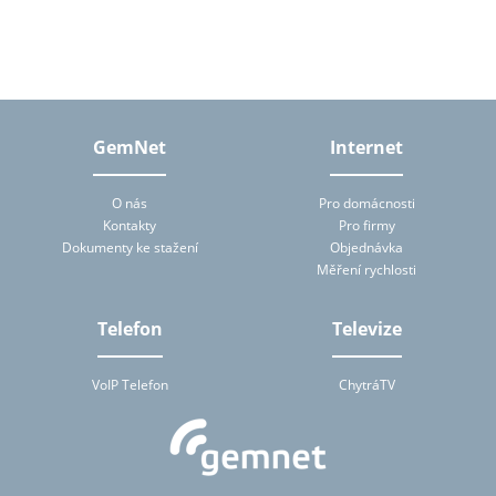
tomto formuláři, tj. zejména jméno, příjmení, telefon, e-mailová
adresa. Osobní údaje bude správce zpracovávat manuálně i
automaticky přímo prostřednictvím svých zaměstnanců a dále
prostřednictvím třetích subjektů, které budou správcem pro
zpracování osobních údajů pověřeny, a to na základě smluv
uzavřených podle ustanovení § 6 zákona č. 101/2000 Sb., o
ochraně osobních údajů. Subjekt údajů má na základě zákona
právo přístupu ke svým osobním údajům zpracovávaných
GemNet
Internet
správcem (zejména právo na poskytnutí informace o účelu
zpracování, rozsahu zpracovávaných osobních údajů a jejich
zdroji, povaze zpracování a příjemci či příjemcích osobních údajů).
O nás
Pro domácnosti
Správce mu tuto informaci bez zbytečného odkladu za přiměřenou
Kontakty
Pro firmy
úhradu nepřevyšující náklady nezbytné na poskytnutí informace
Dokumenty ke stažení
Objednávka
předá. Zjistí-li subjekt údajů, že zpracování jeho osobních údajů je
v rozporu s ochranou jeho soukromého a osobního života nebo v
Měření rychlosti
rozporu se zákonem, má právo požadovat od správce nebo jím
pověřeného zpracovatele vysvětlení a odstranění takto vzniklého
stavu. Subjekt údajů je oprávněn kdykoliv výše uvedený souhlas se
Telefon
Televize
zpracováním osobních údajů odvolat.
VoIP Telefon
ChytráTV