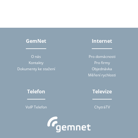
tomto formuláři, tj. zejména jméno, příjmení, telefon, e-mailová
adresa. Osobní údaje bude správce zpracovávat manuálně i
automaticky přímo prostřednictvím svých zaměstnanců a dále
prostřednictvím třetích subjektů, které budou správcem pro
zpracování osobních údajů pověřeny, a to na základě smluv
uzavřených podle ustanovení § 6 zákona č. 101/2000 Sb., o
ochraně osobních údajů. Subjekt údajů má na základě zákona
právo přístupu ke svým osobním údajům zpracovávaných
GemNet
Internet
správcem (zejména právo na poskytnutí informace o účelu
zpracování, rozsahu zpracovávaných osobních údajů a jejich
zdroji, povaze zpracování a příjemci či příjemcích osobních údajů).
O nás
Pro domácnosti
Správce mu tuto informaci bez zbytečného odkladu za přiměřenou
Kontakty
Pro firmy
úhradu nepřevyšující náklady nezbytné na poskytnutí informace
Dokumenty ke stažení
Objednávka
předá. Zjistí-li subjekt údajů, že zpracování jeho osobních údajů je
v rozporu s ochranou jeho soukromého a osobního života nebo v
Měření rychlosti
rozporu se zákonem, má právo požadovat od správce nebo jím
pověřeného zpracovatele vysvětlení a odstranění takto vzniklého
stavu. Subjekt údajů je oprávněn kdykoliv výše uvedený souhlas se
Telefon
Televize
zpracováním osobních údajů odvolat.
VoIP Telefon
ChytráTV