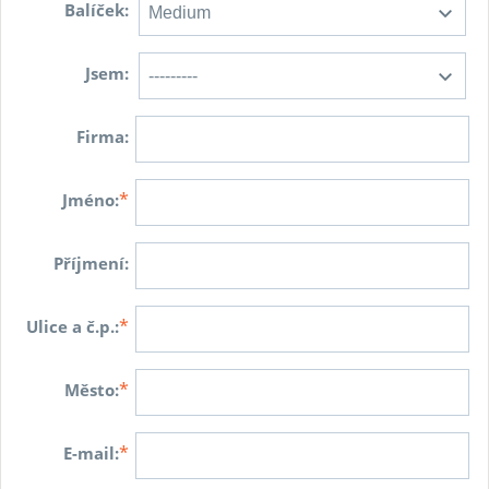
Balíček:
Jsem:
Firma:
*
Jméno:
Příjmení:
*
Ulice a č.p.:
*
Město:
*
E-mail: