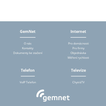
tomto formuláři, tj. zejména jméno, příjmení, telefon, e-mailová
adresa. Osobní údaje bude správce zpracovávat manuálně i
automaticky přímo prostřednictvím svých zaměstnanců a dále
prostřednictvím třetích subjektů, které budou správcem pro
zpracování osobních údajů pověřeny, a to na základě smluv
uzavřených podle ustanovení § 6 zákona č. 101/2000 Sb., o
ochraně osobních údajů. Subjekt údajů má na základě zákona
právo přístupu ke svým osobním údajům zpracovávaných
GemNet
Internet
správcem (zejména právo na poskytnutí informace o účelu
zpracování, rozsahu zpracovávaných osobních údajů a jejich
zdroji, povaze zpracování a příjemci či příjemcích osobních údajů).
O nás
Pro domácnosti
Správce mu tuto informaci bez zbytečného odkladu za přiměřenou
Kontakty
Pro firmy
úhradu nepřevyšující náklady nezbytné na poskytnutí informace
Dokumenty ke stažení
Objednávka
předá. Zjistí-li subjekt údajů, že zpracování jeho osobních údajů je
v rozporu s ochranou jeho soukromého a osobního života nebo v
Měření rychlosti
rozporu se zákonem, má právo požadovat od správce nebo jím
pověřeného zpracovatele vysvětlení a odstranění takto vzniklého
stavu. Subjekt údajů je oprávněn kdykoliv výše uvedený souhlas se
Telefon
Televize
zpracováním osobních údajů odvolat.
VoIP Telefon
ChytráTV