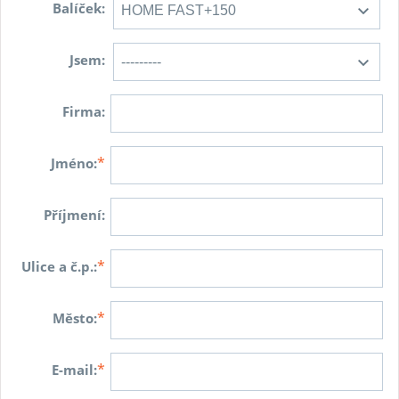
Balíček:
Jsem:
Firma:
*
Jméno:
Příjmení:
*
Ulice a č.p.:
*
Město:
*
E-mail: