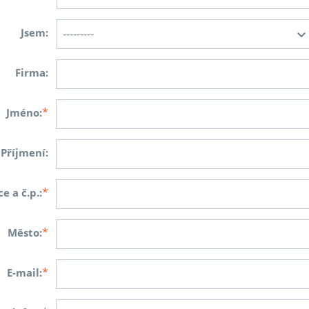
Jsem:
Firma:
*
Jméno:
Příjmení:
*
ce a č.p.:
*
Město:
*
E-mail: