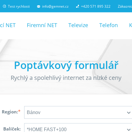
Test rychlosti
info@gemnet.cz
+420 571 895 322
Zákaznic
cí NET
Firemní NET
Televize
Telefon
Poptávkový formulář
Rychlý a spolehlivý internet za nízké ceny
*
Region:
Balíček: