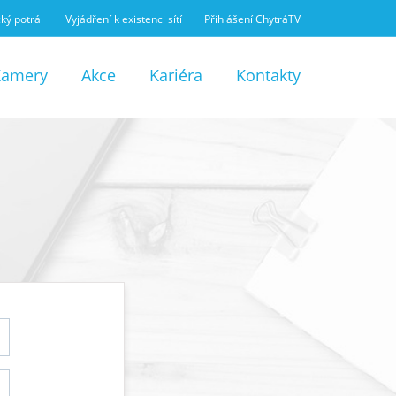
ký potrál
Vyjádření k existenci sítí
Přihlášení ChytráTV
Kamery
Akce
Kariéra
Kontakty