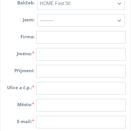
Balíček:
Jsem:
Firma:
*
Jméno:
Příjmení:
*
Ulice a č.p.:
*
Město:
*
E-mail: