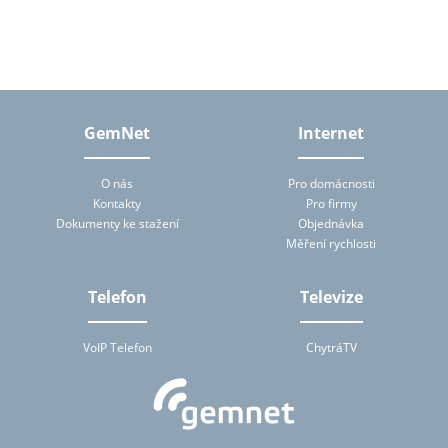
tomto formuláři, tj. zejména jméno, příjmení, telefon, e-mailová
adresa. Osobní údaje bude správce zpracovávat manuálně i
automaticky přímo prostřednictvím svých zaměstnanců a dále
prostřednictvím třetích subjektů, které budou správcem pro
zpracování osobních údajů pověřeny, a to na základě smluv
uzavřených podle ustanovení § 6 zákona č. 101/2000 Sb., o
ochraně osobních údajů. Subjekt údajů má na základě zákona
právo přístupu ke svým osobním údajům zpracovávaných
GemNet
Internet
správcem (zejména právo na poskytnutí informace o účelu
zpracování, rozsahu zpracovávaných osobních údajů a jejich
zdroji, povaze zpracování a příjemci či příjemcích osobních údajů).
O nás
Pro domácnosti
Správce mu tuto informaci bez zbytečného odkladu za přiměřenou
Kontakty
Pro firmy
úhradu nepřevyšující náklady nezbytné na poskytnutí informace
Dokumenty ke stažení
Objednávka
předá. Zjistí-li subjekt údajů, že zpracování jeho osobních údajů je
v rozporu s ochranou jeho soukromého a osobního života nebo v
Měření rychlosti
rozporu se zákonem, má právo požadovat od správce nebo jím
pověřeného zpracovatele vysvětlení a odstranění takto vzniklého
stavu. Subjekt údajů je oprávněn kdykoliv výše uvedený souhlas se
Telefon
Televize
zpracováním osobních údajů odvolat.
VoIP Telefon
ChytráTV