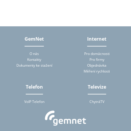
tomto formuláři, tj. zejména jméno, příjmení, telefon, e-mailová
adresa. Osobní údaje bude správce zpracovávat manuálně i
automaticky přímo prostřednictvím svých zaměstnanců a dále
prostřednictvím třetích subjektů, které budou správcem pro
zpracování osobních údajů pověřeny, a to na základě smluv
uzavřených podle ustanovení § 6 zákona č. 101/2000 Sb., o
ochraně osobních údajů. Subjekt údajů má na základě zákona
právo přístupu ke svým osobním údajům zpracovávaných
GemNet
Internet
správcem (zejména právo na poskytnutí informace o účelu
zpracování, rozsahu zpracovávaných osobních údajů a jejich
zdroji, povaze zpracování a příjemci či příjemcích osobních údajů).
O nás
Pro domácnosti
Správce mu tuto informaci bez zbytečného odkladu za přiměřenou
Kontakty
Pro firmy
úhradu nepřevyšující náklady nezbytné na poskytnutí informace
Dokumenty ke stažení
Objednávka
předá. Zjistí-li subjekt údajů, že zpracování jeho osobních údajů je
v rozporu s ochranou jeho soukromého a osobního života nebo v
Měření rychlosti
rozporu se zákonem, má právo požadovat od správce nebo jím
pověřeného zpracovatele vysvětlení a odstranění takto vzniklého
stavu. Subjekt údajů je oprávněn kdykoliv výše uvedený souhlas se
Telefon
Televize
zpracováním osobních údajů odvolat.
VoIP Telefon
ChytráTV