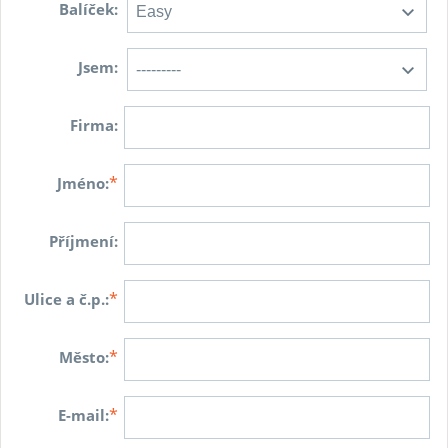
Balíček:
Jsem:
Firma:
*
Jméno:
Příjmení:
*
Ulice a č.p.:
*
Město:
*
E-mail: